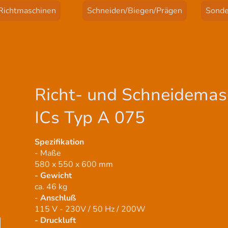
Richtmaschinen
Schneiden/Biegen/Prägen
Sonde
Richt- und Schneidemas
ICs Typ A 075
Spezifikation
- Maße
580 x 550 x 600 mm
- Gewicht
ca. 46 kg
-
Anschluß
115 V - 230V / 50 Hz / 200W
- Druckluft