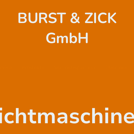
BURST & ZICK
GmbH
rvice
Produkte
Vertriebspartner
Über uns
ichtmaschin