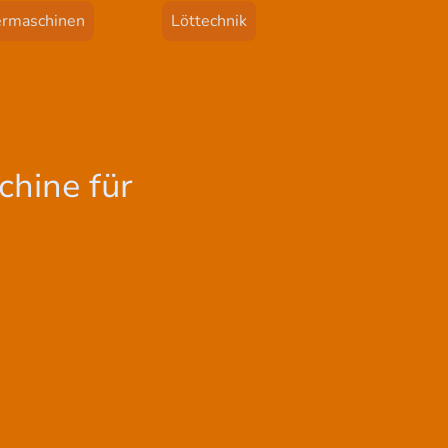
rmaschinen
Löttechnik
chine für